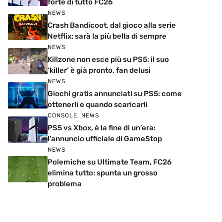
forte di tutto FC26
NEWS
Crash Bandicoot, dal gioco alla serie
Netflix: sarà la più bella di sempre
NEWS
Killzone non esce più su PS5: il suo
‘killer’ è già pronto, fan delusi
NEWS
Giochi gratis annunciati su PS5: come
ottenerli e quando scaricarli
CONSOLE
,
NEWS
PS5 vs Xbox, è la fine di un’era:
l’annuncio ufficiale di GameStop
NEWS
Polemiche su Ultimate Team, FC26
elimina tutto: spunta un grosso
problema