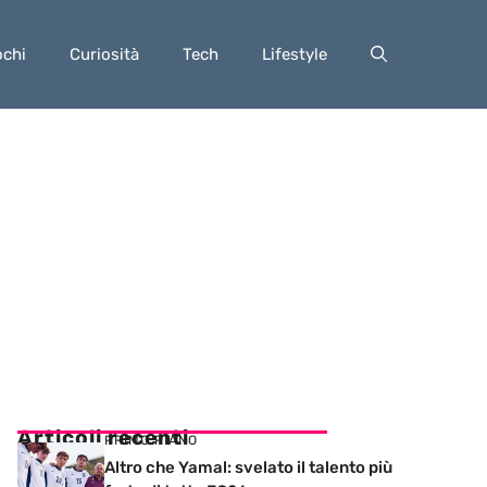
ochi
Curiosità
Tech
Lifestyle
Articoli recenti
PRIMO PIANO
Altro che Yamal: svelato il talento più