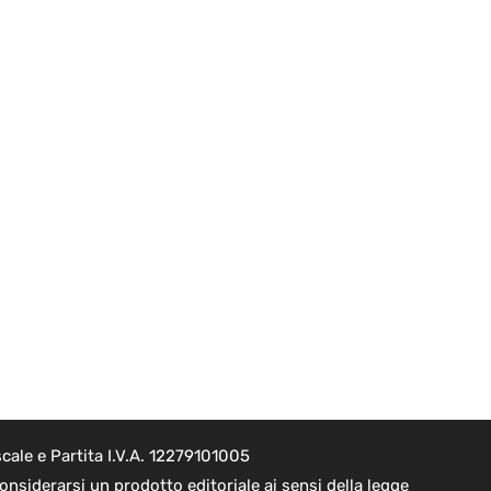
cale e Partita I.V.A. 12279101005
nsiderarsi un prodotto editoriale ai sensi della legge