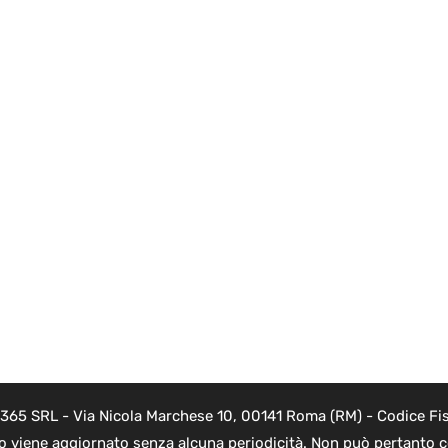
 365 SRL - Via Nicola Marchese 10, 00141 Roma (RM) - Codice Fis
to viene aggiornato senza alcuna periodicità. Non può pertanto co