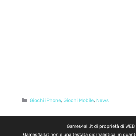
Categorie
Giochi iPhone
,
Giochi Mobile
,
News
Games4all.it di proprietà di WEB
Games4all.it non è una testata giornalistica, in quan