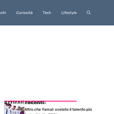
ochi
Curiosità
Tech
Lifestyle
Articoli recenti
PRIMO PIANO
Altro che Yamal: svelato il talento più