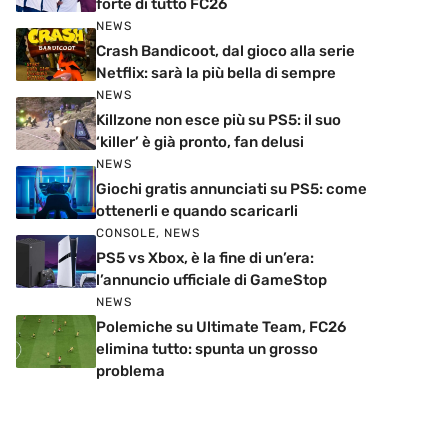
forte di tutto FC26
NEWS
Crash Bandicoot, dal gioco alla serie
Netflix: sarà la più bella di sempre
NEWS
Killzone non esce più su PS5: il suo
‘killer’ è già pronto, fan delusi
NEWS
Giochi gratis annunciati su PS5: come
ottenerli e quando scaricarli
CONSOLE
,
NEWS
PS5 vs Xbox, è la fine di un’era:
l’annuncio ufficiale di GameStop
NEWS
Polemiche su Ultimate Team, FC26
elimina tutto: spunta un grosso
problema