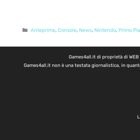
Categorie
Anteprime
,
Console
,
News
,
Nintendo
,
Primo Pi
Games4all.it di proprietà di WEB
Games4all.it non è una testata giornalistica, in quan
L