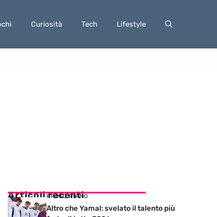
ochi
Curiosità
Tech
Lifestyle
Articoli recenti
PRIMO PIANO
Altro che Yamal: svelato il talento più