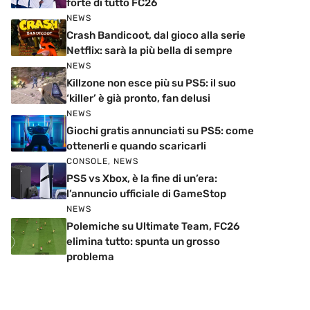
forte di tutto FC26
NEWS
Crash Bandicoot, dal gioco alla serie
Netflix: sarà la più bella di sempre
NEWS
Killzone non esce più su PS5: il suo
‘killer’ è già pronto, fan delusi
NEWS
Giochi gratis annunciati su PS5: come
ottenerli e quando scaricarli
CONSOLE
,
NEWS
PS5 vs Xbox, è la fine di un’era:
l’annuncio ufficiale di GameStop
NEWS
Polemiche su Ultimate Team, FC26
elimina tutto: spunta un grosso
problema