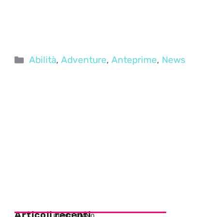
Categorie
Abilità
,
Adventure
,
Anteprime
,
News
Articoli recenti
PRIMO PIANO