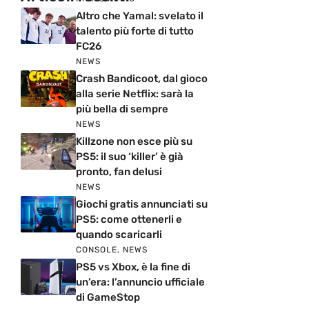
Altro che Yamal: svelato il
talento più forte di tutto
FC26
NEWS
Crash Bandicoot, dal gioco
alla serie Netflix: sarà la
più bella di sempre
NEWS
Killzone non esce più su
PS5: il suo ‘killer’ è già
pronto, fan delusi
NEWS
Giochi gratis annunciati su
PS5: come ottenerli e
quando scaricarli
CONSOLE
,
NEWS
PS5 vs Xbox, è la fine di
un’era: l’annuncio ufficiale
di GameStop