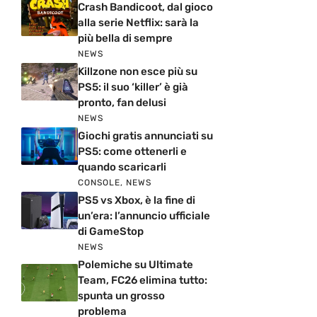
Crash Bandicoot, dal gioco
alla serie Netflix: sarà la
più bella di sempre
NEWS
Killzone non esce più su
PS5: il suo ‘killer’ è già
pronto, fan delusi
NEWS
Giochi gratis annunciati su
PS5: come ottenerli e
quando scaricarli
CONSOLE
,
NEWS
PS5 vs Xbox, è la fine di
un’era: l’annuncio ufficiale
di GameStop
NEWS
Polemiche su Ultimate
Team, FC26 elimina tutto:
spunta un grosso
problema