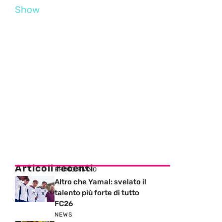
Show
Articoli recenti
PRIMO PIANO
Altro che Yamal: svelato il
talento più forte di tutto
FC26
NEWS