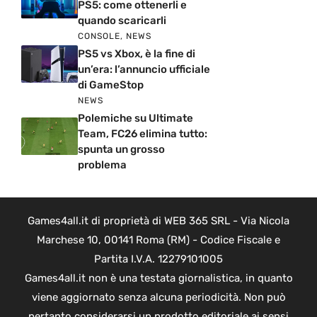
PS5: come ottenerli e
quando scaricarli
CONSOLE
,
NEWS
PS5 vs Xbox, è la fine di
un’era: l’annuncio ufficiale
di GameStop
NEWS
Polemiche su Ultimate
Team, FC26 elimina tutto:
spunta un grosso
problema
Games4all.it di proprietà di WEB 365 SRL - Via Nicola
Marchese 10, 00141 Roma (RM) - Codice Fiscale e
Partita I.V.A. 12279101005
Games4all.it non è una testata giornalistica, in quanto
viene aggiornato senza alcuna periodicità. Non può
pertanto considerarsi un prodotto editoriale ai sensi