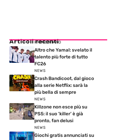
Articoli recenti
PRIMO PIANO
Altro che Yamal: svelato il
talento più forte di tutto
FC26
NEWS
Crash Bandicoot, dal gioco
alla serie Netflix: sarà la
più bella di sempre
NEWS
Killzone non esce più su
PS5: il suo ‘killer’ è già
pronto, fan delusi
NEWS
Giochi gratis annunciati su