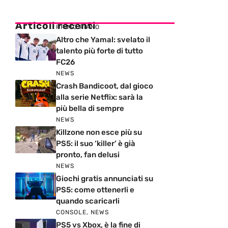
Articoli recenti
PRIMO PIANO
Altro che Yamal: svelato il
talento più forte di tutto
FC26
NEWS
Crash Bandicoot, dal gioco
alla serie Netflix: sarà la
più bella di sempre
NEWS
Killzone non esce più su
PS5: il suo ‘killer’ è già
pronto, fan delusi
NEWS
Giochi gratis annunciati su
PS5: come ottenerli e
quando scaricarli
CONSOLE
,
NEWS
PS5 vs Xbox, è la fine di