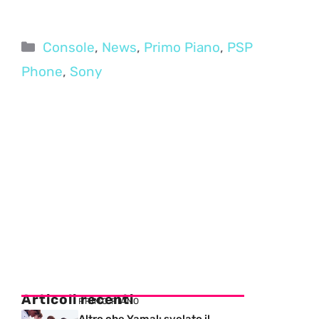
Categorie
Console
,
News
,
Primo Piano
,
PSP
Phone
,
Sony
Articoli recenti
PRIMO PIANO
Altro che Yamal: svelato il