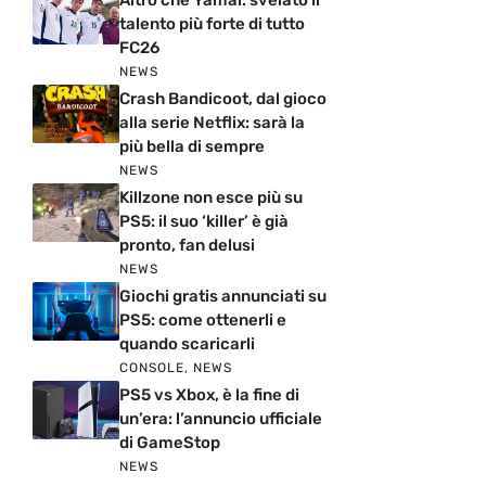
talento più forte di tutto
FC26
NEWS
Crash Bandicoot, dal gioco
alla serie Netflix: sarà la
più bella di sempre
NEWS
Killzone non esce più su
PS5: il suo ‘killer’ è già
pronto, fan delusi
NEWS
Giochi gratis annunciati su
PS5: come ottenerli e
quando scaricarli
CONSOLE
,
NEWS
PS5 vs Xbox, è la fine di
un’era: l’annuncio ufficiale
di GameStop
NEWS