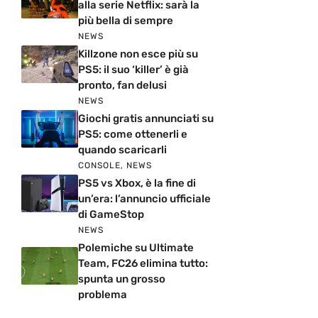
alla serie Netflix: sarà la
più bella di sempre
NEWS
Killzone non esce più su
PS5: il suo ‘killer’ è già
pronto, fan delusi
NEWS
Giochi gratis annunciati su
PS5: come ottenerli e
quando scaricarli
CONSOLE
,
NEWS
PS5 vs Xbox, è la fine di
un’era: l’annuncio ufficiale
di GameStop
NEWS
Polemiche su Ultimate
Team, FC26 elimina tutto:
spunta un grosso
problema