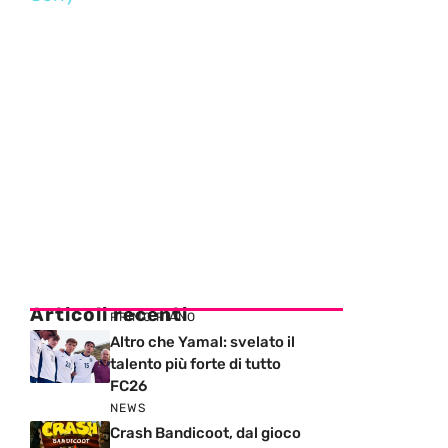
Articoli recenti
PRIMO PIANO
Altro che Yamal: svelato il
talento più forte di tutto
FC26
NEWS
Crash Bandicoot, dal gioco