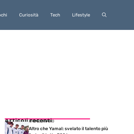
ochi
Curiosità
Tech
Lifestyle
Articoli recenti
PRIMO PIANO
Altro che Yamal: svelato il talento più