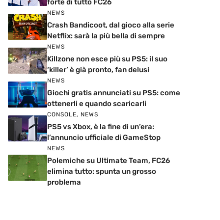
forte di tutto FC26
NEWS
Crash Bandicoot, dal gioco alla serie
Netflix: sarà la più bella di sempre
NEWS
Killzone non esce più su PS5: il suo
‘killer’ è già pronto, fan delusi
NEWS
Giochi gratis annunciati su PS5: come
ottenerli e quando scaricarli
CONSOLE
,
NEWS
PS5 vs Xbox, è la fine di un’era:
l’annuncio ufficiale di GameStop
NEWS
Polemiche su Ultimate Team, FC26
elimina tutto: spunta un grosso
problema