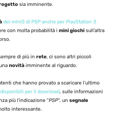
rogetto
sia imminente.
à
dei miniS di PSP anche per PlayStation 3
e con molta probabilità i
mini giochi
sull’altra
orso.
sempre di più in
rete
, ci sono altri piccoli
 una
novità
imminente al riguardo.
tenti che hanno provato a scaricare l’ultimo
disponibili per il download
, sulle informazioni
enza più l’indicazione “
PSP
“, un
segnale
lto interessante.