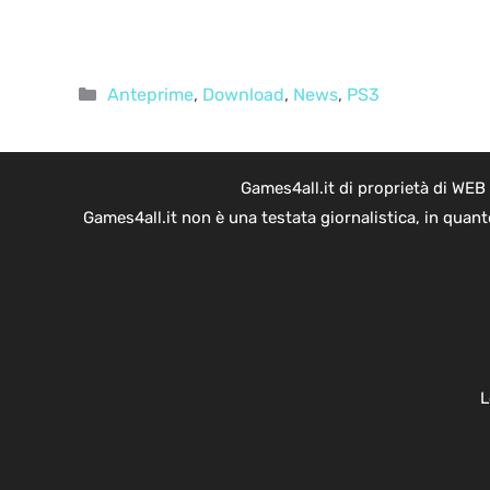
Categorie
Anteprime
,
Download
,
News
,
PS3
Games4all.it di proprietà di WEB
Games4all.it non è una testata giornalistica, in quan
L