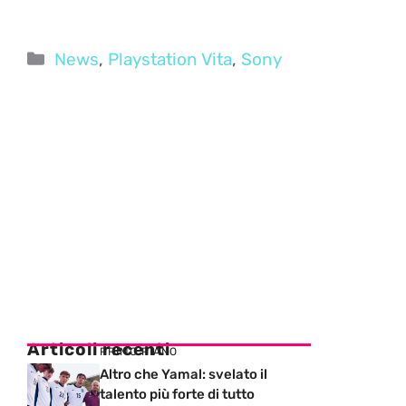
Categorie
News
,
Playstation Vita
,
Sony
Articoli recenti
PRIMO PIANO
Altro che Yamal: svelato il
talento più forte di tutto