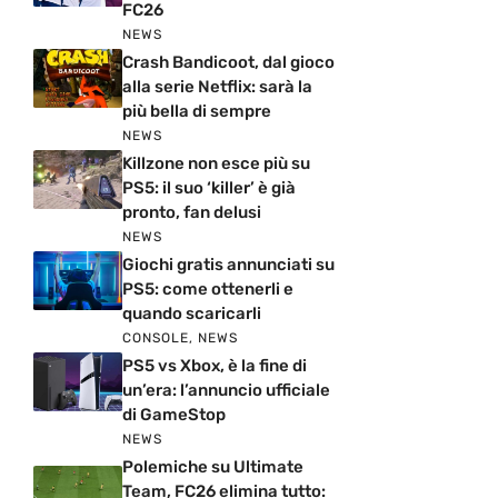
FC26
NEWS
Crash Bandicoot, dal gioco
alla serie Netflix: sarà la
più bella di sempre
NEWS
Killzone non esce più su
PS5: il suo ‘killer’ è già
pronto, fan delusi
NEWS
Giochi gratis annunciati su
PS5: come ottenerli e
quando scaricarli
CONSOLE
,
NEWS
PS5 vs Xbox, è la fine di
un’era: l’annuncio ufficiale
di GameStop
NEWS
Polemiche su Ultimate
Team, FC26 elimina tutto: