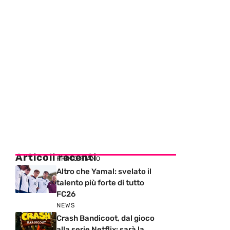
Articoli recenti
PRIMO PIANO
Altro che Yamal: svelato il
talento più forte di tutto
FC26
NEWS
Crash Bandicoot, dal gioco
alla serie Netflix: sarà la