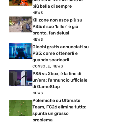
più bella di sempre
NEWS
Killzone non esce più su
PS5: il suo ‘killer’ è già
pronto, fan delusi
NEWS
Giochi gratis annunciati su
PS5: come ottenerli e
quando scaricarli
CONSOLE
,
NEWS
PS5 vs Xbox, è la fine di
un’era: l’annuncio ufficiale
di GameStop
NEWS
Polemiche su Ultimate
Team, FC26 elimina tutto:
spunta un grosso
problema