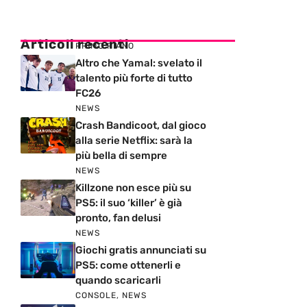
Articoli recenti
PRIMO PIANO
Altro che Yamal: svelato il
talento più forte di tutto
FC26
NEWS
Crash Bandicoot, dal gioco
alla serie Netflix: sarà la
più bella di sempre
NEWS
Killzone non esce più su
PS5: il suo ‘killer’ è già
pronto, fan delusi
NEWS
Giochi gratis annunciati su
PS5: come ottenerli e
quando scaricarli
CONSOLE
,
NEWS