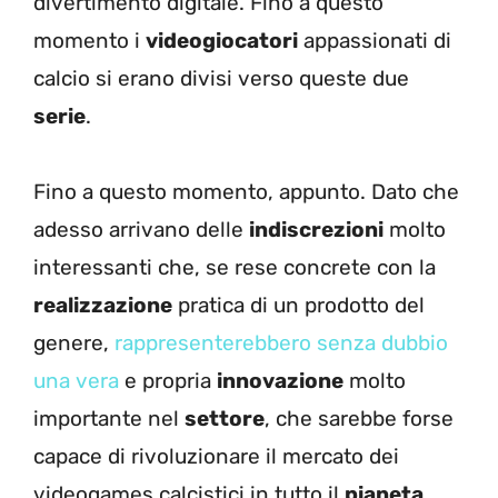
divertimento digitale. Fino a questo
momento i
videogiocatori
appassionati di
calcio si erano divisi verso queste due
serie
.
Fino a questo momento, appunto. Dato che
adesso arrivano delle
indiscrezioni
molto
interessanti che, se rese concrete con la
realizzazione
pratica di un prodotto del
genere,
rappresenterebbero senza dubbio
una vera
e propria
innovazione
molto
importante nel
settore
, che sarebbe forse
capace di rivoluzionare il mercato dei
videogames calcistici in tutto il
pianeta
.