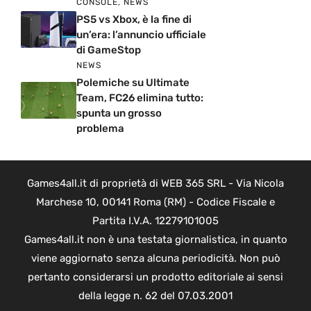
CONSOLE
,
NEWS
PS5 vs Xbox, è la fine di
un’era: l’annuncio ufficiale
di GameStop
NEWS
Polemiche su Ultimate
Team, FC26 elimina tutto:
spunta un grosso
problema
Games4all.it di proprietà di WEB 365 SRL - Via Nicola
Marchese 10, 00141 Roma (RM) - Codice Fiscale e
Partita I.V.A. 12279101005
Games4all.it non è una testata giornalistica, in quanto
viene aggiornato senza alcuna periodicità. Non può
pertanto considerarsi un prodotto editoriale ai sensi
della legge n. 62 del 07.03.2001