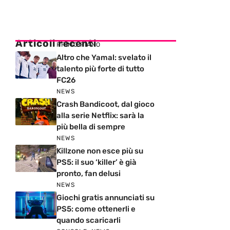
Articoli recenti
PRIMO PIANO
Altro che Yamal: svelato il
talento più forte di tutto
FC26
NEWS
Crash Bandicoot, dal gioco
alla serie Netflix: sarà la
più bella di sempre
NEWS
Killzone non esce più su
PS5: il suo ‘killer’ è già
pronto, fan delusi
NEWS
Giochi gratis annunciati su
PS5: come ottenerli e
quando scaricarli