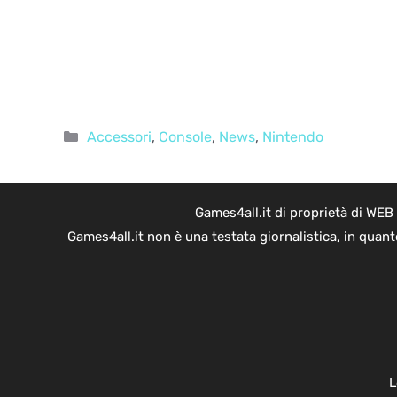
Categorie
Accessori
,
Console
,
News
,
Nintendo
Games4all.it di proprietà di WEB
Games4all.it non è una testata giornalistica, in quan
L