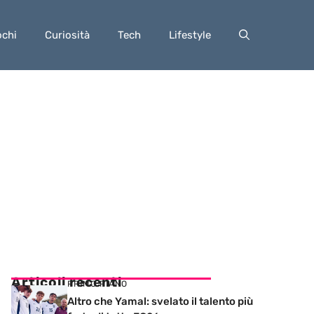
ochi
Curiosità
Tech
Lifestyle
Articoli recenti
PRIMO PIANO
Altro che Yamal: svelato il talento più