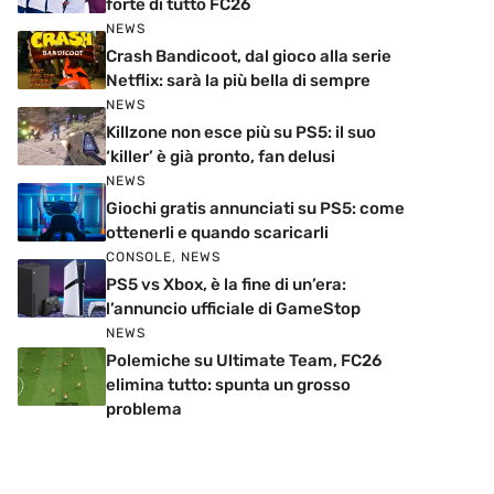
forte di tutto FC26
NEWS
Crash Bandicoot, dal gioco alla serie
Netflix: sarà la più bella di sempre
NEWS
Killzone non esce più su PS5: il suo
‘killer’ è già pronto, fan delusi
NEWS
Giochi gratis annunciati su PS5: come
ottenerli e quando scaricarli
CONSOLE
,
NEWS
PS5 vs Xbox, è la fine di un’era:
l’annuncio ufficiale di GameStop
NEWS
Polemiche su Ultimate Team, FC26
elimina tutto: spunta un grosso
problema