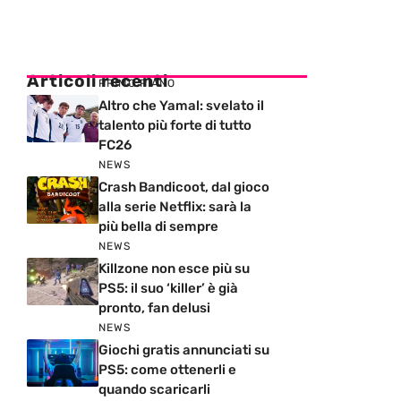
Articoli recenti
PRIMO PIANO
Altro che Yamal: svelato il
talento più forte di tutto
FC26
NEWS
Crash Bandicoot, dal gioco
alla serie Netflix: sarà la
più bella di sempre
NEWS
Killzone non esce più su
PS5: il suo ‘killer’ è già
pronto, fan delusi
NEWS
Giochi gratis annunciati su
PS5: come ottenerli e
quando scaricarli