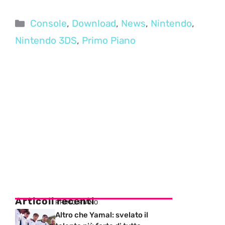
Categorie
Console
,
Download
,
News
,
Nintendo
,
Nintendo 3DS
,
Primo Piano
Articoli recenti
PRIMO PIANO
Altro che Yamal: svelato il