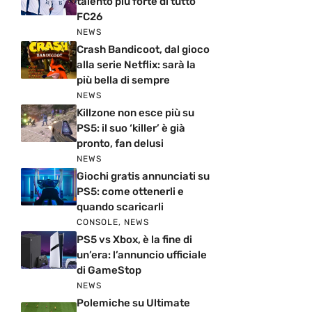
talento più forte di tutto
FC26
NEWS
Crash Bandicoot, dal gioco
alla serie Netflix: sarà la
più bella di sempre
NEWS
Killzone non esce più su
PS5: il suo ‘killer’ è già
pronto, fan delusi
NEWS
Giochi gratis annunciati su
PS5: come ottenerli e
quando scaricarli
CONSOLE
,
NEWS
PS5 vs Xbox, è la fine di
un’era: l’annuncio ufficiale
di GameStop
NEWS
Polemiche su Ultimate