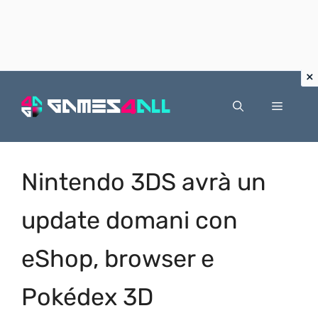
Vai
al
Menu
contenuto
Nintendo 3DS avrà un
update domani con
eShop, browser e
Pokédex 3D