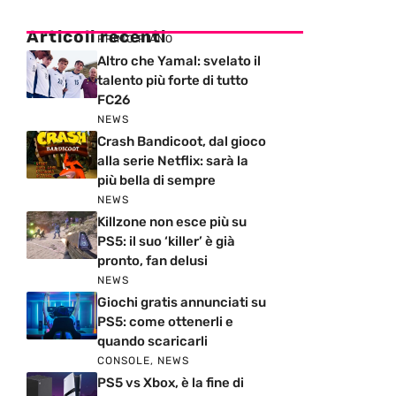
Articoli recenti
PRIMO PIANO
Altro che Yamal: svelato il
talento più forte di tutto
FC26
NEWS
Crash Bandicoot, dal gioco
alla serie Netflix: sarà la
più bella di sempre
NEWS
Killzone non esce più su
PS5: il suo ‘killer’ è già
pronto, fan delusi
NEWS
Giochi gratis annunciati su
PS5: come ottenerli e
quando scaricarli
CONSOLE
,
NEWS
PS5 vs Xbox, è la fine di