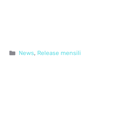
Categorie
News
,
Release mensili