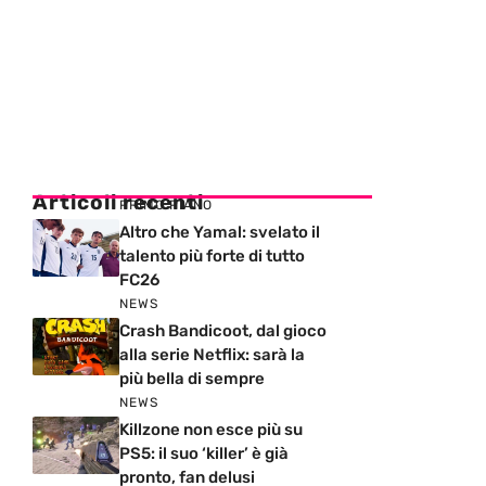
Articoli recenti
PRIMO PIANO
Altro che Yamal: svelato il
talento più forte di tutto
FC26
NEWS
Crash Bandicoot, dal gioco
alla serie Netflix: sarà la
più bella di sempre
NEWS
Killzone non esce più su
PS5: il suo ‘killer’ è già
pronto, fan delusi