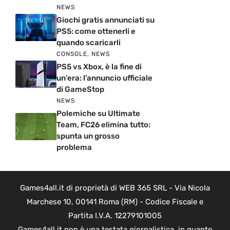
NEWS
Giochi gratis annunciati su
PS5: come ottenerli e
quando scaricarli
CONSOLE
,
NEWS
PS5 vs Xbox, è la fine di
un’era: l’annuncio ufficiale
di GameStop
NEWS
Polemiche su Ultimate
Team, FC26 elimina tutto:
spunta un grosso
problema
Games4all.it di proprietà di WEB 365 SRL - Via Nicola
Marchese 10, 00141 Roma (RM) - Codice Fiscale e
Partita I.V.A. 12279101005
Games4all.it non è una testata giornalistica, in quanto