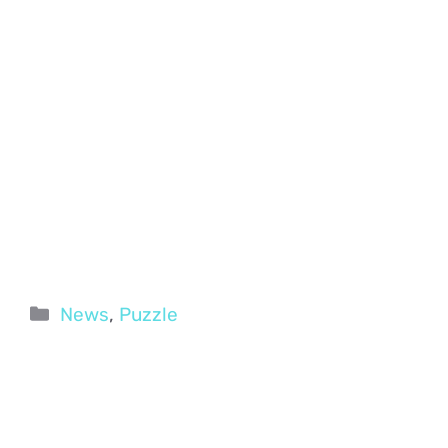
Categorie
News
,
Puzzle