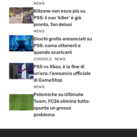
NEWS
Killzone non esce più su
PS5: il suo ‘killer’ è già
pronto, fan delusi
NEWS
Giochi gratis annunciati su
PS5: come ottenerli e
quando scaricarli
CONSOLE
,
NEWS
PS5 vs Xbox, è la fine di
un’era: l’annuncio ufficiale
di GameStop
NEWS
Polemiche su Ultimate
Team, FC26 elimina tutto:
spunta un grosso
problema