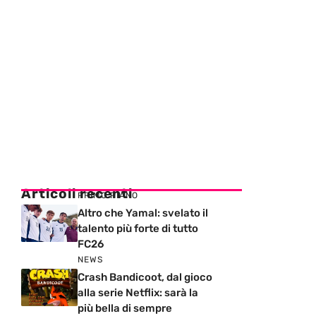
Articoli recenti
PRIMO PIANO
Altro che Yamal: svelato il
talento più forte di tutto
FC26
NEWS
Crash Bandicoot, dal gioco
alla serie Netflix: sarà la
più bella di sempre