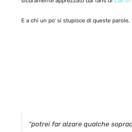
sicuramente apprezzato dai fans di
Call of
E a chi un po’ si stupisce di queste parole,
“potrei far alzare qualche soprac