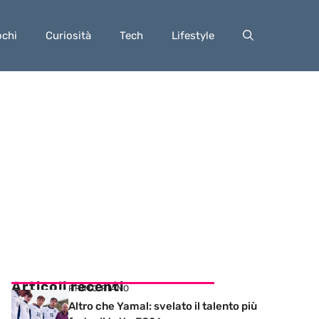
ochi
Curiosità
Tech
Lifestyle
Articoli recenti
PRIMO PIANO
Altro che Yamal: svelato il talento più