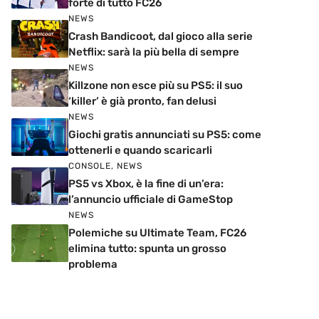
forte di tutto FC26
NEWS
Crash Bandicoot, dal gioco alla serie
Netflix: sarà la più bella di sempre
NEWS
Killzone non esce più su PS5: il suo
‘killer’ è già pronto, fan delusi
NEWS
Giochi gratis annunciati su PS5: come
ottenerli e quando scaricarli
CONSOLE
,
NEWS
PS5 vs Xbox, è la fine di un’era:
l’annuncio ufficiale di GameStop
NEWS
Polemiche su Ultimate Team, FC26
elimina tutto: spunta un grosso
problema