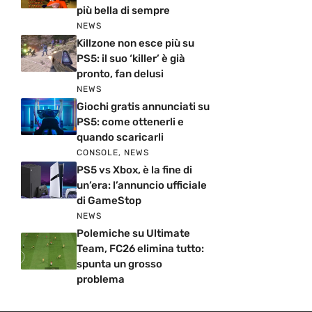
più bella di sempre
NEWS
Killzone non esce più su
PS5: il suo ‘killer’ è già
pronto, fan delusi
NEWS
Giochi gratis annunciati su
PS5: come ottenerli e
quando scaricarli
CONSOLE
,
NEWS
PS5 vs Xbox, è la fine di
un’era: l’annuncio ufficiale
di GameStop
NEWS
Polemiche su Ultimate
Team, FC26 elimina tutto:
spunta un grosso
problema