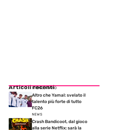
Articoli recenti
PRIMO PIANO
Altro che Yamal: svelato il
talento più forte di tutto
FC26
NEWS
Crash Bandicoot, dal gioco
alla serie Netflix: sarà la