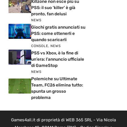
Killzone non esce più su
PS5: il suo ‘killer’ è già
pronto, fan delusi
NEWS
Giochi gratis annunciati su
PS5: come ottenerli e
quando scaricarli
CONSOLE
,
NEWS
PS5 vs Xbox, è la fine di
un’era: l’annuncio ufficiale
di GameStop
NEWS
Polemiche su Ultimate
Team, FC26 elimina tutto:
spunta un grosso
problema
Games4all.it di proprietà di WEB 365 SRL - Via Nicola