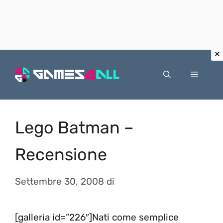
Vai
al
Menu
contenuto
Lego Batman –
Recensione
Settembre 30, 2008
di
[galleria id=”226″]Nati come semplice