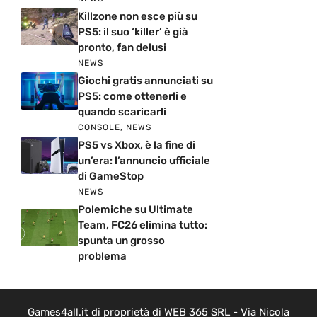
Killzone non esce più su
PS5: il suo ‘killer’ è già
pronto, fan delusi
NEWS
Giochi gratis annunciati su
PS5: come ottenerli e
quando scaricarli
CONSOLE
,
NEWS
PS5 vs Xbox, è la fine di
un’era: l’annuncio ufficiale
di GameStop
NEWS
Polemiche su Ultimate
Team, FC26 elimina tutto:
spunta un grosso
problema
Games4all.it di proprietà di WEB 365 SRL - Via Nicola