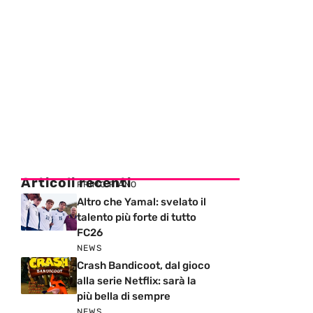
Articoli recenti
PRIMO PIANO
Altro che Yamal: svelato il
talento più forte di tutto
FC26
NEWS
Crash Bandicoot, dal gioco
alla serie Netflix: sarà la
più bella di sempre
NEWS