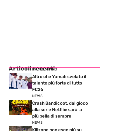
Articoli recenti
PRIMO PIANO
Altro che Yamal: svelato il
talento più forte di tutto
FC26
NEWS
Crash Bandicoot, dal gioco
alla serie Netflix: sarà la
più bella di sempre
NEWS
Killzone non esce più su