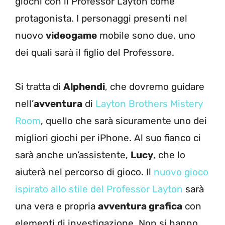
giochi con il Professor Layton come
protagonista. I personaggi presenti nel
nuovo
videogame
mobile sono due, uno
dei quali sarà il figlio del Professore.
Si tratta di
Alphendi
, che dovremo guidare
nell’
avventura
di
Layton Brothers Mistery
Room
, quello che sarà sicuramente uno dei
migliori giochi per iPhone. Al suo fianco ci
sarà anche un’assistente,
Lucy
, che lo
aiuterà nel percorso di gioco. Il
nuovo gioco
ispirato allo stile del Professor Layton
sarà
una vera e propria
avventura grafica
con
elementi di investigazione. Non si hanno