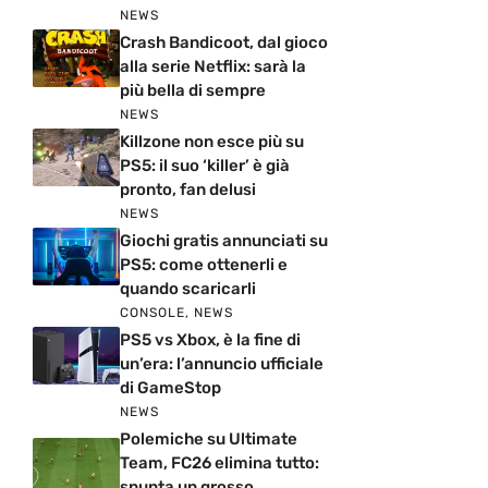
NEWS
Crash Bandicoot, dal gioco
alla serie Netflix: sarà la
più bella di sempre
NEWS
Killzone non esce più su
PS5: il suo ‘killer’ è già
pronto, fan delusi
NEWS
Giochi gratis annunciati su
PS5: come ottenerli e
quando scaricarli
CONSOLE
,
NEWS
PS5 vs Xbox, è la fine di
un’era: l’annuncio ufficiale
di GameStop
NEWS
Polemiche su Ultimate
Team, FC26 elimina tutto:
spunta un grosso