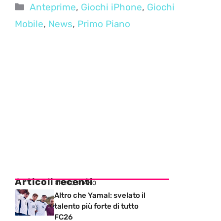
Categorie
Anteprime
,
Giochi iPhone
,
Giochi
Mobile
,
News
,
Primo Piano
Articoli recenti
PRIMO PIANO
Altro che Yamal: svelato il
talento più forte di tutto
FC26