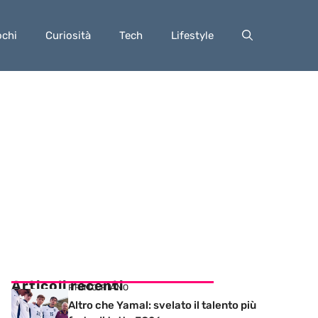
ochi
Curiosità
Tech
Lifestyle
Articoli recenti
PRIMO PIANO
Altro che Yamal: svelato il talento più