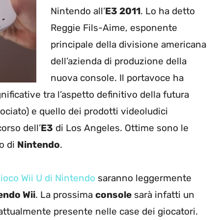
Nintendo all’
E3 2011
. Lo ha detto
Reggie Fils-Aime, esponente
principale della divisione americana
dell’azienda di produzione della
nuova console. Il portavoce ha
ficative tra l’aspetto definitivo della futura
ciato) e quello dei prodotti videoludici
orso dell’
E3
di Los Angeles. Ottime sono le
co di
Nintendo
.
ioco Wii U di Nintendo
saranno leggermente
endo Wii
. La prossima
console
sarà infatti un
ttualmente presente nelle case dei giocatori.