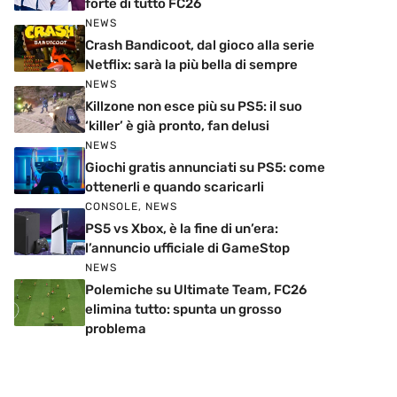
forte di tutto FC26
NEWS
Crash Bandicoot, dal gioco alla serie
Netflix: sarà la più bella di sempre
NEWS
Killzone non esce più su PS5: il suo
‘killer’ è già pronto, fan delusi
NEWS
Giochi gratis annunciati su PS5: come
ottenerli e quando scaricarli
CONSOLE
,
NEWS
PS5 vs Xbox, è la fine di un’era:
l’annuncio ufficiale di GameStop
NEWS
Polemiche su Ultimate Team, FC26
elimina tutto: spunta un grosso
problema