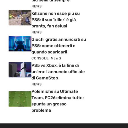
più bella di sempre
NEWS
Killzone non esce più su
PS5: il suo ‘killer’ è già
pronto, fan delusi
NEWS
Giochi gratis annunciati su
PS5: come ottenerli e
quando scaricarli
CONSOLE
,
NEWS
PS5 vs Xbox, è la fine di
un’era: l’annuncio ufficiale
di GameStop
NEWS
Polemiche su Ultimate
Team, FC26 elimina tutto:
spunta un grosso
problema