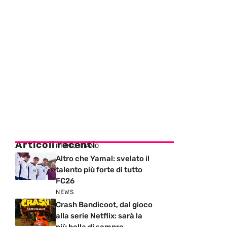
Articoli recenti
PRIMO PIANO
Altro che Yamal: svelato il
talento più forte di tutto
FC26
NEWS
Crash Bandicoot, dal gioco
alla serie Netflix: sarà la