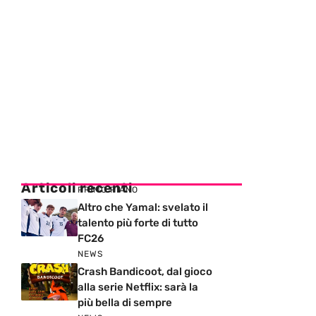
Articoli recenti
PRIMO PIANO
Altro che Yamal: svelato il
talento più forte di tutto
FC26
NEWS
Crash Bandicoot, dal gioco
alla serie Netflix: sarà la
più bella di sempre