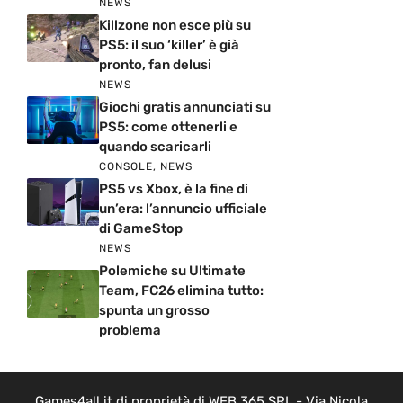
NEWS
Killzone non esce più su
PS5: il suo ‘killer’ è già
pronto, fan delusi
NEWS
Giochi gratis annunciati su
PS5: come ottenerli e
quando scaricarli
CONSOLE
,
NEWS
PS5 vs Xbox, è la fine di
un’era: l’annuncio ufficiale
di GameStop
NEWS
Polemiche su Ultimate
Team, FC26 elimina tutto:
spunta un grosso
problema
Games4all.it di proprietà di WEB 365 SRL - Via Nicola