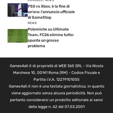
CONSOLE
,
NEWS
PS5 vs Xbox, è la fine di
un’era: l’annuncio ufficiale
di GameStop
NEWS
Polemiche su Ultimate
Team, FC26 elimina tutto:
spunta un grosso
problema
Games4all.it di proprietà di WEB 365 SRL - Via Nicola
Marchese 10, 00141 Roma (RM) - Codice Fiscale e
Partita I.V.A. 12279101005
Games4all.it non è una testata giornalistica, in quanto
viene aggiornato senza alcuna periodicità. Non può
pertanto considerarsi un prodotto editoriale ai sensi
della legge n. 62 del 07.03.2001