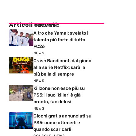
Articoli recenti
PRIMO PIANO
Altro che Yamal: svelato il
talento più forte di tutto
FC26
NEWS
Crash Bandicoot, dal gioco
alla serie Netflix: sarà la
più bella di sempre
NEWS
Killzone non esce più su
PS5: il suo ‘killer’ è già
pronto, fan delusi
NEWS
Giochi gratis annunciati su
PS5: come ottenerli e
quando scaricarli