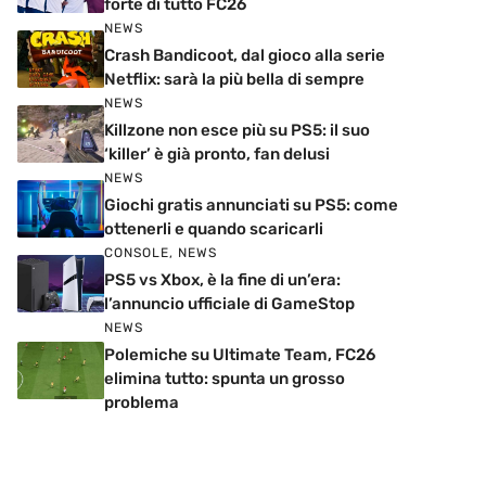
forte di tutto FC26
NEWS
Crash Bandicoot, dal gioco alla serie
Netflix: sarà la più bella di sempre
NEWS
Killzone non esce più su PS5: il suo
‘killer’ è già pronto, fan delusi
NEWS
Giochi gratis annunciati su PS5: come
ottenerli e quando scaricarli
CONSOLE
,
NEWS
PS5 vs Xbox, è la fine di un’era:
l’annuncio ufficiale di GameStop
NEWS
Polemiche su Ultimate Team, FC26
elimina tutto: spunta un grosso
problema