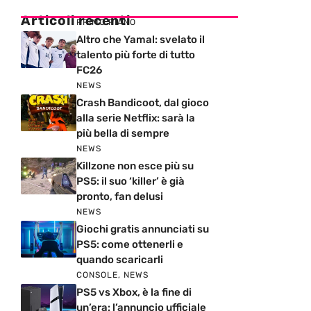
Articoli recenti
PRIMO PIANO
Altro che Yamal: svelato il
talento più forte di tutto
FC26
NEWS
Crash Bandicoot, dal gioco
alla serie Netflix: sarà la
più bella di sempre
NEWS
Killzone non esce più su
PS5: il suo ‘killer’ è già
pronto, fan delusi
NEWS
Giochi gratis annunciati su
PS5: come ottenerli e
quando scaricarli
CONSOLE
,
NEWS
PS5 vs Xbox, è la fine di
un’era: l’annuncio ufficiale