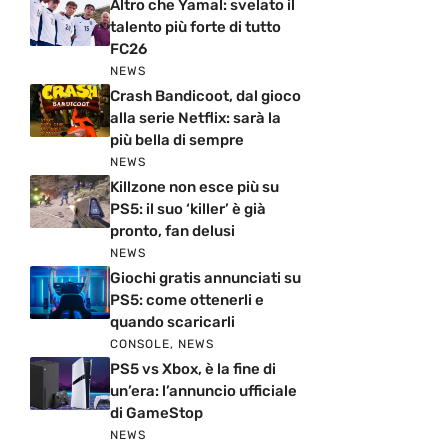
Altro che Yamal: svelato il
talento più forte di tutto
FC26
NEWS
Crash Bandicoot, dal gioco
alla serie Netflix: sarà la
più bella di sempre
NEWS
Killzone non esce più su
PS5: il suo ‘killer’ è già
pronto, fan delusi
NEWS
Giochi gratis annunciati su
PS5: come ottenerli e
quando scaricarli
CONSOLE
,
NEWS
PS5 vs Xbox, è la fine di
un’era: l’annuncio ufficiale
di GameStop
NEWS