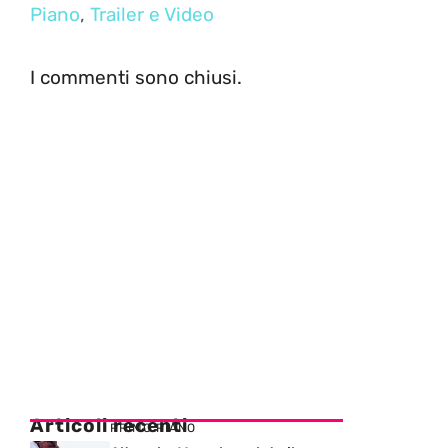
Piano
,
Trailer e Video
I commenti sono chiusi.
Articoli recenti
PRIMO PIANO