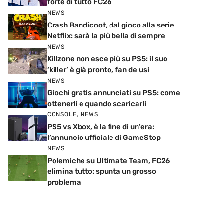
forte di tutto FC26
NEWS
Crash Bandicoot, dal gioco alla serie
Netflix: sarà la più bella di sempre
NEWS
Killzone non esce più su PS5: il suo
‘killer’ è già pronto, fan delusi
NEWS
Giochi gratis annunciati su PS5: come
ottenerli e quando scaricarli
CONSOLE
,
NEWS
PS5 vs Xbox, è la fine di un’era:
l’annuncio ufficiale di GameStop
NEWS
Polemiche su Ultimate Team, FC26
elimina tutto: spunta un grosso
problema