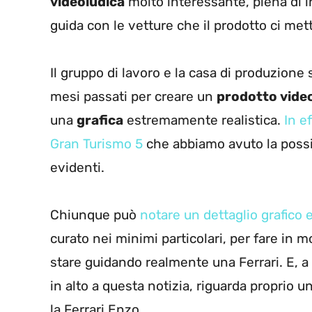
videoludica
molto interessante, piena di i
guida con le vetture che il prodotto ci met
Il gruppo di lavoro e la casa di produzione
mesi passati per creare un
prodotto vide
una
grafica
estremamente realistica.
In ef
Gran Turismo 5
che abbiamo avuto la possi
evidenti.
Chiunque può
notare un dettaglio grafico
curato nei minimi particolari, per fare in 
stare guidando realmente una Ferrari. E, a p
in alto a questa notizia, riguarda proprio u
la Ferrari Enzo.