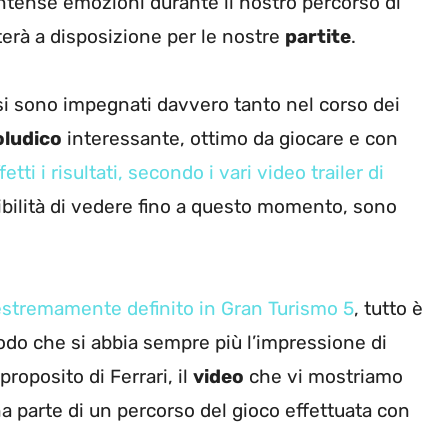
ntense emozioni durante il nostro percorso di
terà a disposizione per le nostre
partite
.
 si sono impegnati davvero tanto nel corso dei
oludico
interessante, ottimo da giocare e con
fetti i risultati, secondo i vari video trailer di
bilità di vedere fino a questo momento, sono
 estremamente definito in Gran Turismo 5
, tutto è
modo che si abbia sempre più l’impressione di
roposito di Ferrari, il
video
che vi mostriamo
na parte di un percorso del gioco effettuata con