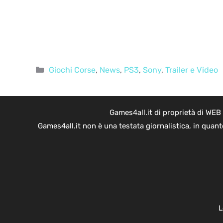
Categorie
Giochi Corse
,
News
,
PS3
,
Sony
,
Trailer e Video
Games4all.it di proprietà di WEB
Games4all.it non è una testata giornalistica, in quan
L