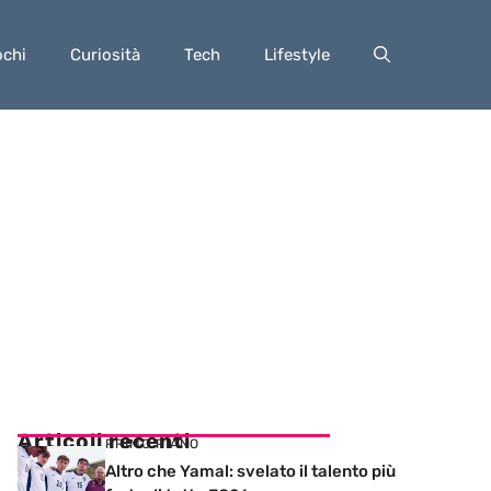
ochi
Curiosità
Tech
Lifestyle
Articoli recenti
PRIMO PIANO
Altro che Yamal: svelato il talento più