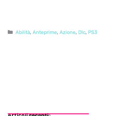
Categorie
Abilità
,
Anteprime
,
Azione
,
Dlc
,
PS3
Articoli recenti
PRIMO PIANO