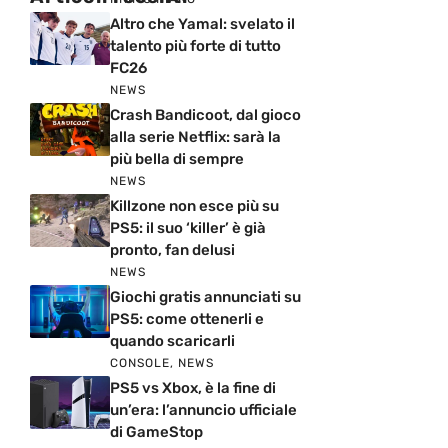
Altro che Yamal: svelato il
talento più forte di tutto
FC26
NEWS
Crash Bandicoot, dal gioco
alla serie Netflix: sarà la
più bella di sempre
NEWS
Killzone non esce più su
PS5: il suo ‘killer’ è già
pronto, fan delusi
NEWS
Giochi gratis annunciati su
PS5: come ottenerli e
quando scaricarli
CONSOLE
,
NEWS
PS5 vs Xbox, è la fine di
un’era: l’annuncio ufficiale
di GameStop