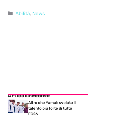
Categorie
Abilità
,
News
Articoli recenti
PRIMO PIANO
Altro che Yamal: svelato il
talento più forte di tutto
FC26