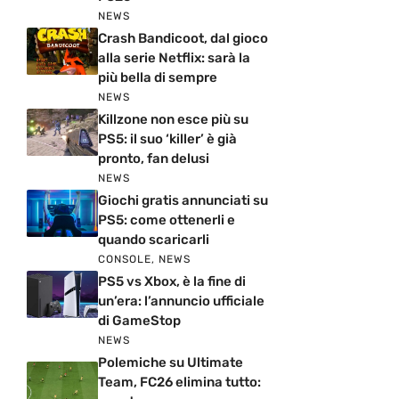
NEWS
Crash Bandicoot, dal gioco
alla serie Netflix: sarà la
più bella di sempre
NEWS
Killzone non esce più su
PS5: il suo ‘killer’ è già
pronto, fan delusi
NEWS
Giochi gratis annunciati su
PS5: come ottenerli e
quando scaricarli
CONSOLE
,
NEWS
PS5 vs Xbox, è la fine di
un’era: l’annuncio ufficiale
di GameStop
NEWS
Polemiche su Ultimate
Team, FC26 elimina tutto: