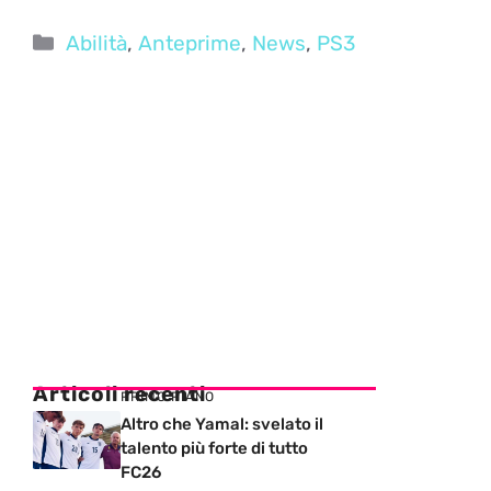
Categorie
Abilità
,
Anteprime
,
News
,
PS3
Articoli recenti
PRIMO PIANO
Altro che Yamal: svelato il
talento più forte di tutto
FC26