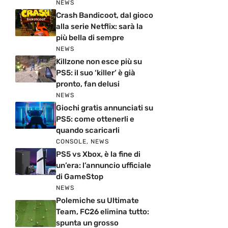
NEWS
Crash Bandicoot, dal gioco
alla serie Netflix: sarà la
più bella di sempre
NEWS
Killzone non esce più su
PS5: il suo ‘killer’ è già
pronto, fan delusi
NEWS
Giochi gratis annunciati su
PS5: come ottenerli e
quando scaricarli
CONSOLE
,
NEWS
PS5 vs Xbox, è la fine di
un’era: l’annuncio ufficiale
di GameStop
NEWS
Polemiche su Ultimate
Team, FC26 elimina tutto:
spunta un grosso