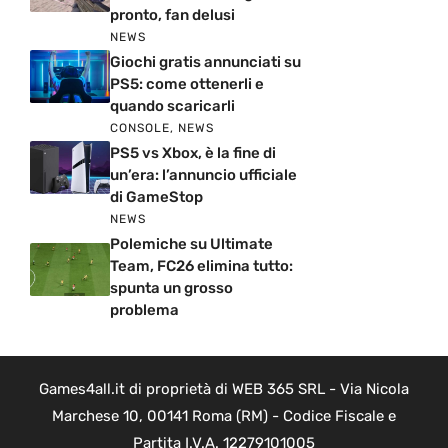
pronto, fan delusi
NEWS
Giochi gratis annunciati su
PS5: come ottenerli e
quando scaricarli
CONSOLE
,
NEWS
PS5 vs Xbox, è la fine di
un’era: l’annuncio ufficiale
di GameStop
NEWS
Polemiche su Ultimate
Team, FC26 elimina tutto:
spunta un grosso
problema
Games4all.it di proprietà di WEB 365 SRL - Via Nicola
Marchese 10, 00141 Roma (RM) - Codice Fiscale e
Partita I.V.A. 12279101005