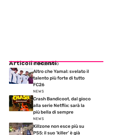
Articoli recenti
PRIMO PIANO
Altro che Yamal: svelato il
talento più forte di tutto
FC26
NEWS
Crash Bandicoot, dal gioco
alla serie Netflix: sarà la
più bella di sempre
NEWS
Killzone non esce più su
PS5: il suo ‘killer’ è già