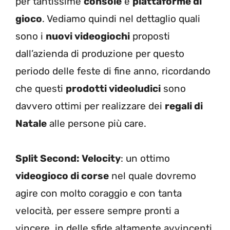
per tantissime
console
e
piattaforme di
gioco
. Vediamo quindi nel dettaglio quali
sono i
nuovi videogiochi
proposti
dall’azienda di produzione per questo
periodo delle feste di fine anno, ricordando
che questi
prodotti videoludici
sono
davvero ottimi per realizzare dei
regali di
Natale
alle persone più care.
Split Second: Velocity
: un ottimo
videogioco di corse
nel quale dovremo
agire con molto coraggio e con tanta
velocità, per essere sempre pronti a
vincere, in delle sfide altamente avvincenti