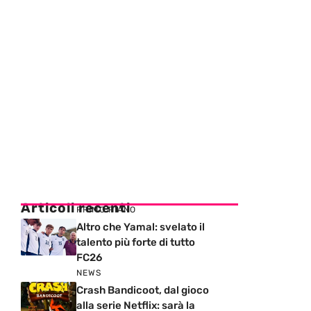
Articoli recenti
PRIMO PIANO
Altro che Yamal: svelato il
talento più forte di tutto
FC26
NEWS
Crash Bandicoot, dal gioco
alla serie Netflix: sarà la