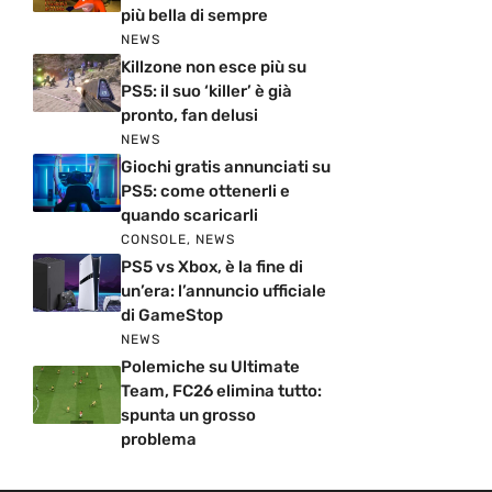
più bella di sempre
NEWS
Killzone non esce più su
PS5: il suo ‘killer’ è già
pronto, fan delusi
NEWS
Giochi gratis annunciati su
PS5: come ottenerli e
quando scaricarli
CONSOLE
,
NEWS
PS5 vs Xbox, è la fine di
un’era: l’annuncio ufficiale
di GameStop
NEWS
Polemiche su Ultimate
Team, FC26 elimina tutto:
spunta un grosso
problema