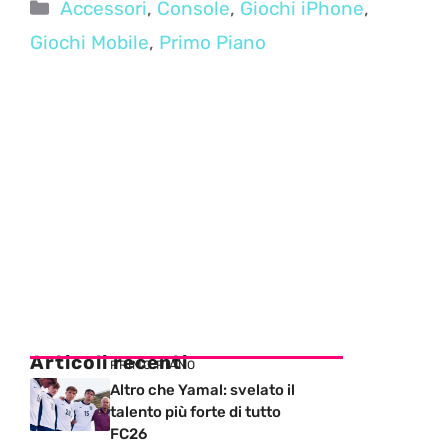
Categorie
Accessori
,
Console
,
Giochi iPhone
,
Giochi Mobile
,
Primo Piano
Articoli recenti
PRIMO PIANO
Altro che Yamal: svelato il
talento più forte di tutto
FC26