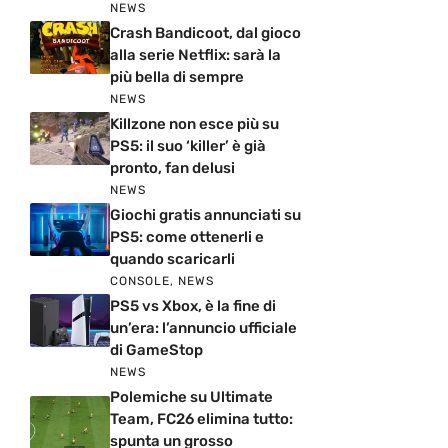
NEWS
Crash Bandicoot, dal gioco
alla serie Netflix: sarà la
più bella di sempre
NEWS
Killzone non esce più su
PS5: il suo ‘killer’ è già
pronto, fan delusi
NEWS
Giochi gratis annunciati su
PS5: come ottenerli e
quando scaricarli
CONSOLE
,
NEWS
PS5 vs Xbox, è la fine di
un’era: l’annuncio ufficiale
di GameStop
NEWS
Polemiche su Ultimate
Team, FC26 elimina tutto:
spunta un grosso