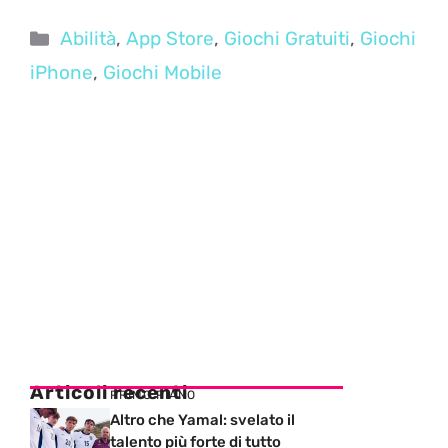
Categorie
Abilità
,
App Store
,
Giochi Gratuiti
,
Giochi
iPhone
,
Giochi Mobile
Articoli recenti
PRIMO PIANO
Altro che Yamal: svelato il
talento più forte di tutto