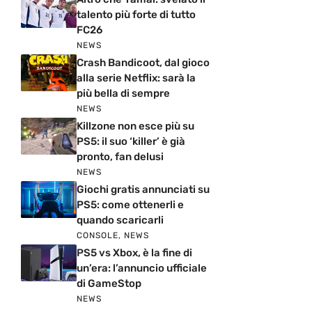
talento più forte di tutto
FC26
NEWS
Crash Bandicoot, dal gioco
alla serie Netflix: sarà la
più bella di sempre
NEWS
Killzone non esce più su
PS5: il suo ‘killer’ è già
pronto, fan delusi
NEWS
Giochi gratis annunciati su
PS5: come ottenerli e
quando scaricarli
CONSOLE
,
NEWS
PS5 vs Xbox, è la fine di
un’era: l’annuncio ufficiale
di GameStop
NEWS