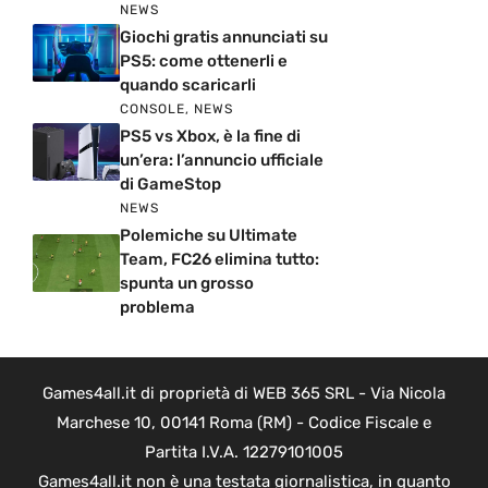
NEWS
Giochi gratis annunciati su
PS5: come ottenerli e
quando scaricarli
CONSOLE
,
NEWS
PS5 vs Xbox, è la fine di
un’era: l’annuncio ufficiale
di GameStop
NEWS
Polemiche su Ultimate
Team, FC26 elimina tutto:
spunta un grosso
problema
Games4all.it di proprietà di WEB 365 SRL - Via Nicola
Marchese 10, 00141 Roma (RM) - Codice Fiscale e
Partita I.V.A. 12279101005
Games4all.it non è una testata giornalistica, in quanto