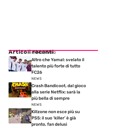
Articoli recenti
PRIMO PIANO
Altro che Yamal: svelato il
talento più forte di tutto
FC26
NEWS
Crash Bandicoot, dal gioco
alla serie Netflix: sarà la
più bella di sempre
NEWS
Killzone non esce più su
PS5: il suo ‘killer’ è già
pronto, fan delusi