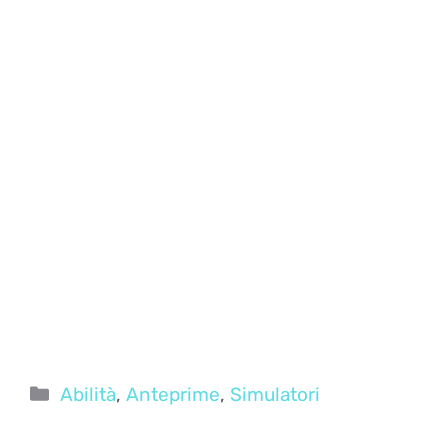
Categorie
Abilità
,
Anteprime
,
Simulatori