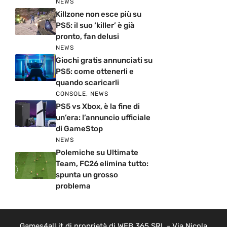
NEWS
Killzone non esce più su
PS5: il suo ‘killer’ è già
pronto, fan delusi
NEWS
Giochi gratis annunciati su
PS5: come ottenerli e
quando scaricarli
CONSOLE
,
NEWS
PS5 vs Xbox, è la fine di
un’era: l’annuncio ufficiale
di GameStop
NEWS
Polemiche su Ultimate
Team, FC26 elimina tutto:
spunta un grosso
problema
Games4all.it di proprietà di WEB 365 SRL - Via Nicola