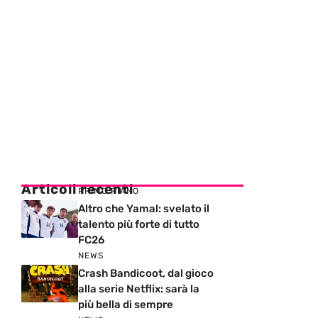
Articoli recenti
PRIMO PIANO
Altro che Yamal: svelato il
talento più forte di tutto
FC26
NEWS
Crash Bandicoot, dal gioco
alla serie Netflix: sarà la
più bella di sempre