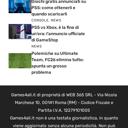
Giochi gratis annunciati su
PS5: come ottenerli e
quando scaricarli
CONSOLE
,
NEWS
PS5 vs Xbox, è la fine di
un’era: l’annuncio ufficiale
di GameStop
NEWS
Polemiche su Ultimate
Team, FC26 elimina tutto:
spunta un grosso
problema
Games4all.it di proprietà di WEB 365 SRL - Via Nicola
Marchese 10, 00141 Roma (RM) - Codice Fiscale e
Partita I.V.A. 12279101005
Games4all.it non è una testata giornalistica, in quanto
viene aggiornato senza alcuna periodicità. Non può