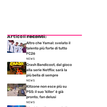
Articoli recenti
PRIMO PIANO
Altro che Yamal: svelato il
talento più forte di tutto
FC26
NEWS
Crash Bandicoot, dal gioco
alla serie Netflix: sarà la
più bella di sempre
NEWS
Killzone non esce più su
PS5: il suo ‘killer’ è già
pronto, fan delusi
NEWS