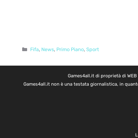
Categorie
Fifa
,
News
,
Primo Piano
,
Sport
Games4all.it di proprietà di WEB
Games4all.it non è una testata giornalistica, in quan
L