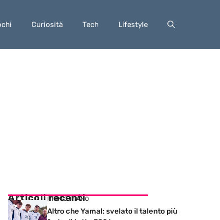
ochi
Curiosità
Tech
Lifestyle
Articoli recenti
PRIMO PIANO
Altro che Yamal: svelato il talento più