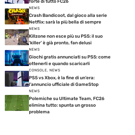
forte di tutto FC26
NEWS
Crash Bandicoot, dal gioco alla serie
Netflix: sarà la più bella di sempre
NEWS
Killzone non esce più su PS5: il suo
‘killer’ è già pronto, fan delusi
NEWS
Giochi gratis annunciati su PS5: come
ottenerli e quando scaricarli
CONSOLE
,
NEWS
PS5 vs Xbox, è la fine di un’era:
l’annuncio ufficiale di GameStop
NEWS
Polemiche su Ultimate Team, FC26
elimina tutto: spunta un grosso
problema