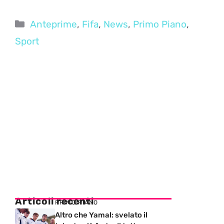
Categorie
Anteprime
,
Fifa
,
News
,
Primo Piano
,
Sport
Articoli recenti
PRIMO PIANO
Altro che Yamal: svelato il