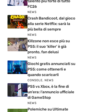
talento più forte di tutto
FC26
NEWS
Crash Bandicoot, dal gioco
alla serie Netflix: sarà la
più bella di sempre
NEWS
Killzone non esce più su
PS5: il suo ‘killer’ è già
pronto, fan delusi
NEWS
Giochi gratis annunciati su
PS5: come ottenerli e
quando scaricarli
CONSOLE
,
NEWS
PS5 vs Xbox, è la fine di
un’era: l’annuncio ufficiale
di GameStop
NEWS
Polemiche su Ultimate