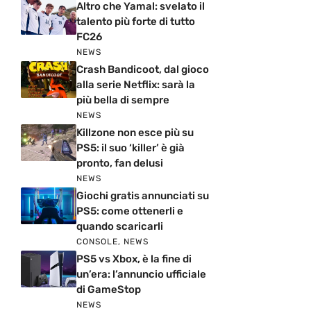
Altro che Yamal: svelato il
talento più forte di tutto
FC26
NEWS
Crash Bandicoot, dal gioco
alla serie Netflix: sarà la
più bella di sempre
NEWS
Killzone non esce più su
PS5: il suo ‘killer’ è già
pronto, fan delusi
NEWS
Giochi gratis annunciati su
PS5: come ottenerli e
quando scaricarli
CONSOLE
,
NEWS
PS5 vs Xbox, è la fine di
un’era: l’annuncio ufficiale
di GameStop
NEWS