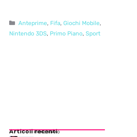
Categorie
Anteprime
,
Fifa
,
Giochi Mobile
,
Nintendo 3DS
,
Primo Piano
,
Sport
Articoli recenti
PRIMO PIANO