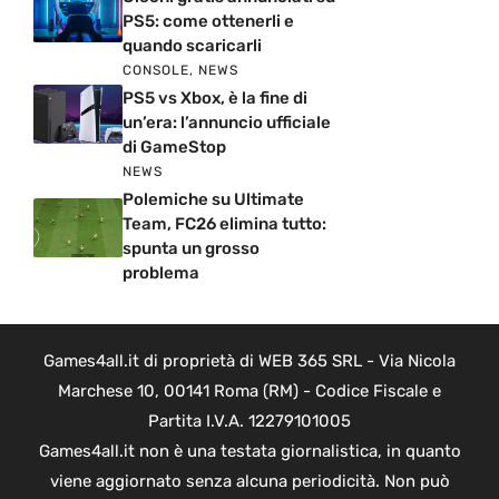
PS5: come ottenerli e
quando scaricarli
CONSOLE
,
NEWS
PS5 vs Xbox, è la fine di
un’era: l’annuncio ufficiale
di GameStop
NEWS
Polemiche su Ultimate
Team, FC26 elimina tutto:
spunta un grosso
problema
Games4all.it di proprietà di WEB 365 SRL - Via Nicola
Marchese 10, 00141 Roma (RM) - Codice Fiscale e
Partita I.V.A. 12279101005
Games4all.it non è una testata giornalistica, in quanto
viene aggiornato senza alcuna periodicità. Non può