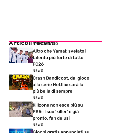
Articoli recenti
PRIMO PIANO
Altro che Yamal: svelato il
talento più forte di tutto
FC26
NEWS
Crash Bandicoot, dal gioco
alla serie Netflix: sarà la
più bella di sempre
NEWS
Killzone non esce più su
PS5: il suo ‘killer’ è già
pronto, fan delusi
NEWS
Giochi gratis annunciati su